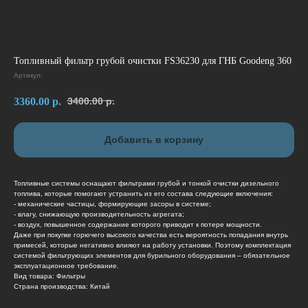
Топливный фильтр грубой очистки FS36230 для ГНБ Goodeng 360
Артикул:
3360.00
р.
3400.00
р.
Добавить в корзину
Топливные системы оснащают фильтрами грубой и тонкой очистки дизельного
топлива, которые помогают устранить из его состава следующие включения:
- механические частицы, формирующие засоры в системе;
- влагу, снижающую производительность агрегата;
- воздух, повышенное содержание которого приводит к потере мощности.
Даже при покупке горючего высокого качества есть вероятность попадания внутрь
примесей, которые негативно влияют на работу установки. Поэтому комплектация
системой фильтрующих элементов для бурильного оборудования – обязательное
эксплуатационное требование.
Вид товара: Фильтры
Страна производства: Китай