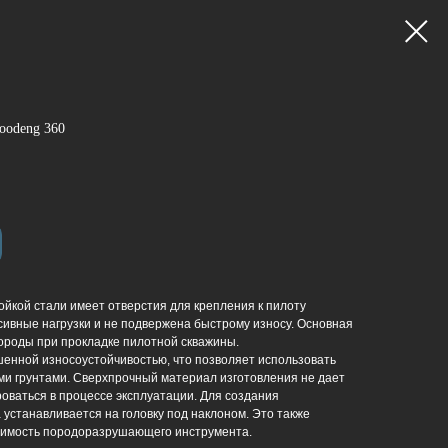
oodeng 360
ойкой стали имеет отверстия для крепления к пилоту
сивные нагрузки и не подвержена быстрому износу. Основная
ороды при прокладке пилотной скважины.
енной износоустойчивостью, что позволяет использовать
ми грунтами. Сверхпрочный материал изготовления не дает
ваться в процессе эксплуатации. Для создания
 устанавливается на головку под наклоном. Это также
димость породоразрушающего инструмента.