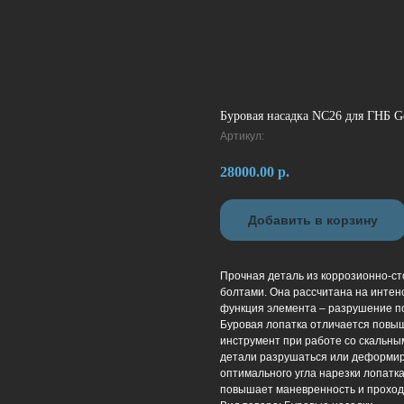
Буровая насадка NC26 для ГНБ G
Артикул:
28000.00
р.
Добавить в корзину
Прочная деталь из коррозионно-ст
болтами. Она рассчитана на интен
функция элемента – разрушение п
Буровая лопатка отличается повыш
инструмент при работе со скальны
детали разрушаться или деформиро
оптимального угла нарезки лопатка
повышает маневренность и прохо