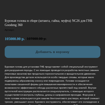
Буровая голова в сборе (штанга, гайка, муфта) NC26 для ГНБ
Goodeng 360
Артикул:
105000.00
р.
107000.00
р.
Добавить в корзину
Буровая голова для установки ГНБ представляет собой специальный инструмент
для разрушения породы. С ее помощью проводится разработка пилотных скважин
(черновых каналов) при продольно-горизонтальном и вращательном движении.
Для производства детали используются особо твердые сплавы, которые мало
подвержены абразивному износу или повреждению. Головки оснащаются
лопатками скошенной формы для повышения маневренности и обеспечения
возможности эффективного обхода различных препятствий под землей. Внутри
пустотелой конструкции располагается зонд-излучатель, с помощью которого
осуществляется контроль глубины, длины и направления проходки. Форсунки в
теле головки используются для закачки бентонитового раствора, который снижает
трение, уменьшает износ бурового инструмента, обеспечивает его охлаждение и