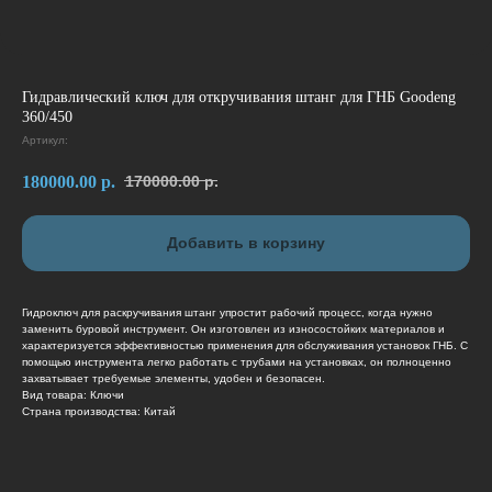
Гидравлический ключ для откручивания штанг для ГНБ Goodeng
360/450
Артикул:
180000.00
р.
170000.00
р.
Добавить в корзину
Гидроключ для раскручивания штанг упростит рабочий процесс, когда нужно
заменить буровой инструмент. Он изготовлен из износостойких материалов и
характеризуется эффективностью применения для обслуживания установок ГНБ. С
помощью инструмента легко работать с трубами на установках, он полноценно
захватывает требуемые элементы, удобен и безопасен.
Вид товара: Ключи
Страна производства: Китай