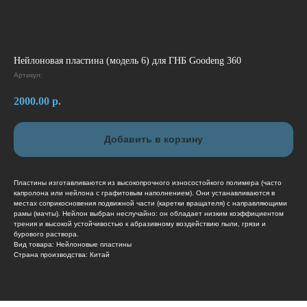
Нейлоновая пластина (модель 6) для ГНБ Goodeng 360
Артикул:
2000.00
р.
Добавить в корзину
Пластины изготавливаются из высокопрочного износостойкого полимера (часто
капролона или нейлона с графитовым наполнением). Они устанавливаются в
местах соприкосновения подвижной части (каретки вращателя) с направляющими
рамы (мачты). Нейлон выбран неслучайно: он обладает низким коэффициентом
трения и высокой устойчивостью к абразивному воздействию пыли, грязи и
бурового раствора.
Вид товара: Нейлоновые пластины
Страна производства: Китай