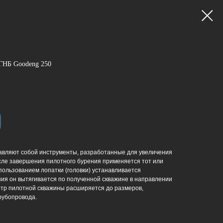
 ГНБ Goodeng 250
вляют собой инструменты, разработанные для увеличения
сле завершения пилотного бурения применяется тот или
пользованием лопатки (головки) устанавливается
ия он вытягивается по полученной скважине в направлении
етр пилотной скважины расширяется до размеров,
рубопровода.