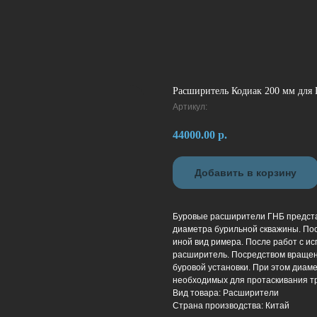
Расширитель Кодиак 200 мм для
Артикул:
44000.00
р.
Добавить в корзину
Буровые расширители ГНБ предста
диаметра бурильной скважины. По
иной вид римера. После работ с ис
расширитель. Посредством вращен
буровой установки. При этом диам
необходимых для протаскивания т
Вид товара: Расширители
Страна производства: Китай