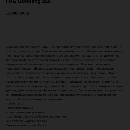
ГНБ Goodeng 250
120000.00
р.
Добавить в корзину
Буровая голова для установки ГНБ представляет собой специальный инструмент
для разрушения породы. С ее помощью проводится разработка пилотных скважин
(черновых каналов) при продольно-горизонтальном и вращательном движении.
Для производства детали используются особо твердые сплавы, которые мало
подвержены абразивному износу или повреждению. Головки оснащаются
лопатками скошенной формы для повышения маневренности и обеспечения
возможности эффективного обхода различных препятствий под землей. Внутри
пустотелой конструкции располагается зонд-излучатель, с помощью которого
осуществляется контроль глубины, длины и направления проходки. Форсунки в
теле головки используются для закачки бентонитового раствора, который снижает
трение, уменьшает износ бурового инструмента, обеспечивает его охлаждение и
минимизирует риск обвалов. Модели для разных установок ГНБ различаются
между собой несколькими параметрами:
- диаметром;
- способом загрузки;
- длиной зонда-излучателя;
- разновидностью резьбового соединения.
Вид товара: Буровые головы
Страна производства: Китай